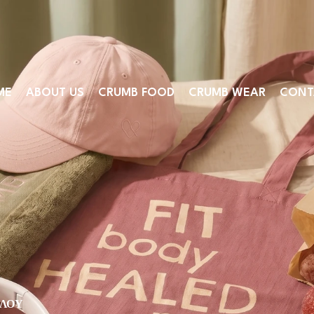
ME
ABOUT US
CRUMB FOOD
CRUMB WEAR
CONT
ΆΛΟΥ