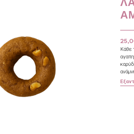
Λ
Α
25,
Κάθε τ
αγαπη
καρύδα
ανάμν
Εξαν