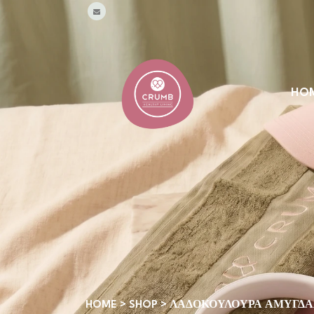
HO
HOME
>
SHOP
>
ΛΑΔΟΚΟΎΛΟΥΡΑ ΑΜΥΓΔ