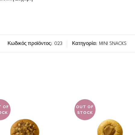
Κωδικός προϊόντος:
023
Κατηγορία:
MINI SNACKS
T OF
OUT OF
OCK
STOCK