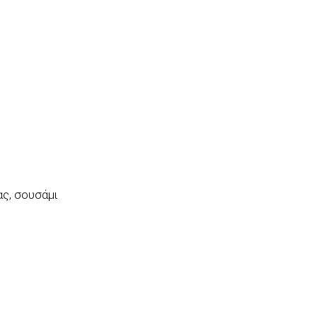
ας, σουσάμι