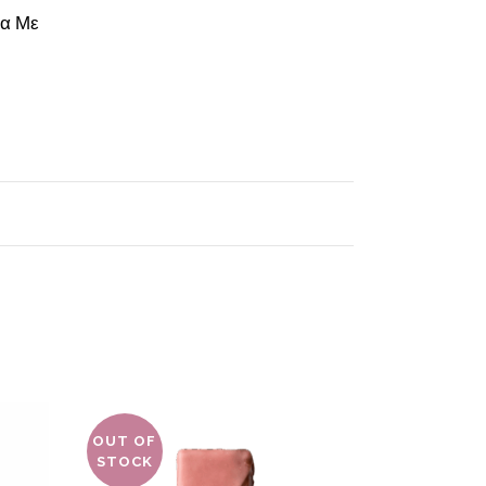
μα Με
OUT OF
STOCK