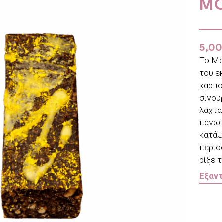
MO
5,0
Το Μω
του ε
καρπού
σίγου
λαχτα
παγωτ
κατάψ
περισ
ρίξε 
Εξαν