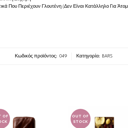
ικά Που Περιέχουν Γλουτένη (Δεν Είναι Κατάλληλο Για Άτο
Κωδικός προϊόντος:
049
Κατηγορία:
BARS
T OF
OUT OF
OCK
STOCK