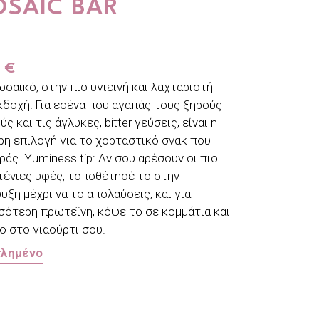
SAIC BAR
0
€
σαϊκό, στην πιο υγιεινή και λαχταριστή
κδοχή! Για εσένα που αγαπάς τους ξηρούς
ς και τις άγλυκες, bitter γεύσεις, είναι η
ρη επιλογή για το χορταστικό σνακ που
ράς. Yuminess tip: Aν σου αρέσουν οι πιο
ένιες υφές, τοποθέτησέ το στην
υξη μέχρι να το απολαύσεις, και για
σότερη πρωτεϊνη, κόψε το σε κομμάτια και
το στο γιαούρτι σου.
τλημένο