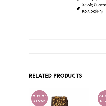
Χωρίς Συστατ
Κοιλιοκάκη)
RELATED PRODUCTS
OUT OF
OU
STOCK
ST