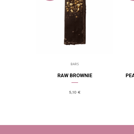
BARS
RAW BROWNIE
PE
5,10
€