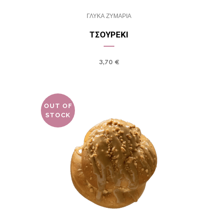
ΓΛΥΚΑ ΖΥΜΑΡΙΑ
ΤΣΟΥΡΈΚΙ
3,70
€
OUT OF
STOCK