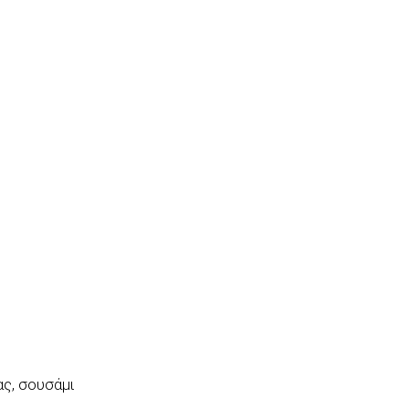
ας, σουσάμι