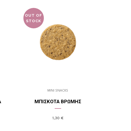
OUT OF
STOCK
MINI SNACKS
Α
ΜΠΙΣΚΌΤΑ ΒΡΏΜΗΣ
1,30
€