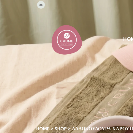
HO
HOME
>
SHOP
>
ΛΑΔΟΚΟΎΛΟΥΡΑ ΧΑΡΟΥΠ