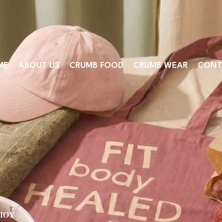
ME
ABOUT US
CRUMB FOOD
CRUMB WEAR
CONT
ΙΟΎ