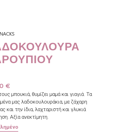
SNACKS
ΑΔΟΚΟΎΛΟΥΡΑ
ΑΡΟΥΠΙΟΎ
00
€
ους μπουκιά, θυμίζει μαμά και γιαγιά. Τα
μένα μας λαδοκουλουράκια, με ζάχαρη
ς και την ίδια, λαχταριστή και γλυκιά
ηση. Αξία ανεκτίμητη.
τλημένο