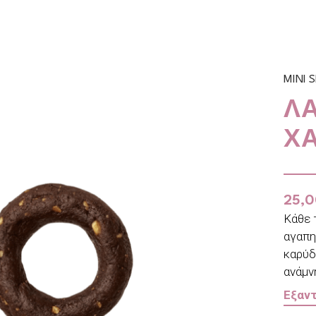
MINI 
Λ
Χ
25,
Κάθε τ
αγαπη
καρύδα
ανάμν
Εξαν